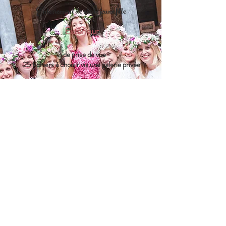
Enterrement de vie de jeune fille
Extérieur
1h de prise de vue
25 fichiers à choisir via une galerie privée
200 €
En savoir + et réserver
Contactez-moi
MELBA STUDIO