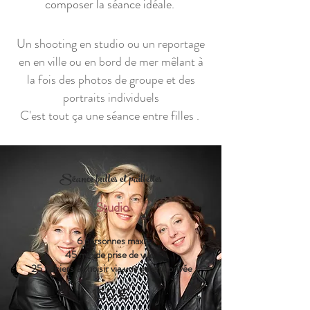
composer la séance idéale.
Un shooting en studio ou un reportage
en en ville ou en bord de mer mêlant à
la fois des photos de groupe et des
portraits individuels
C'est tout ça une séance entre filles .
Séance bulles et paillettes
Studio
6 personnes maxi
45 min de prise de vue
25 fichiers à choisir via une galerie privée
150 €