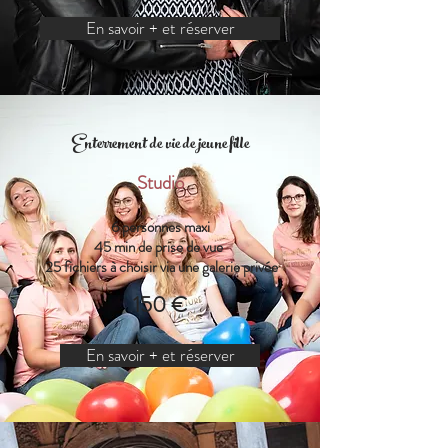
En savoir + et réserver
Enterrement de vie de jeune fille
Studio
6 personnes maxi
45 min de prise de vue
25 fichiers à choisir via une galerie privée
150 €
En savoir + et réserver