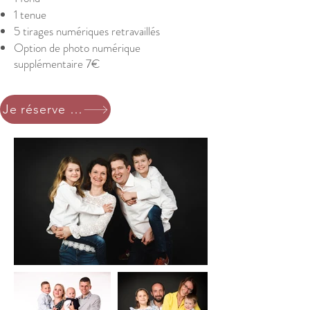
1 tenue
5 tirages numériques retravaillés
Option de photo numérique
supplémentaire 7€
Je réserve ma séance