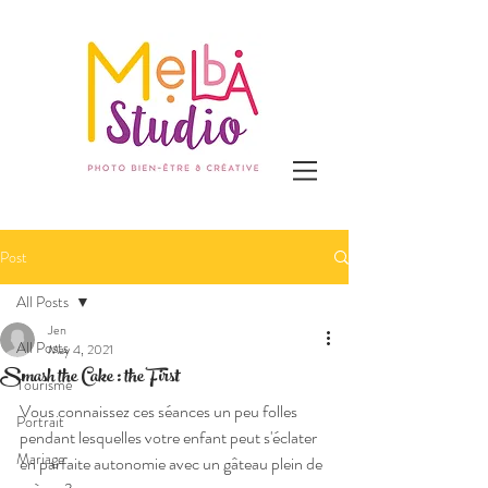
Post
All Posts
Jen
All Posts
May 4, 2021
Smash the Cake : the First
Tourisme
Vous connaissez ces séances un peu folles 
Portrait
pendant lesquelles votre enfant peut s'éclater 
Mariage
en parfaite autonomie avec un gâteau plein de 