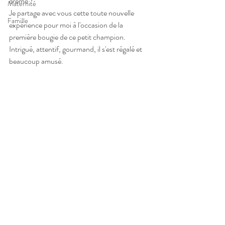
crème ? 
Maternité
Je partage avec vous cette toute nouvelle 
Famille
expérience pour moi à l'occasion de la 
première bougie de ce petit champion. 
Intrigué, attentif, gourmand, il s'est régalé et 
beaucoup amusé. 